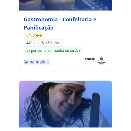
Gastronomia - Confeitaria e
Panificação
Em breve
440h
15 a 59 anos
5x por semana (manhã ou tarde)
Saiba mais →