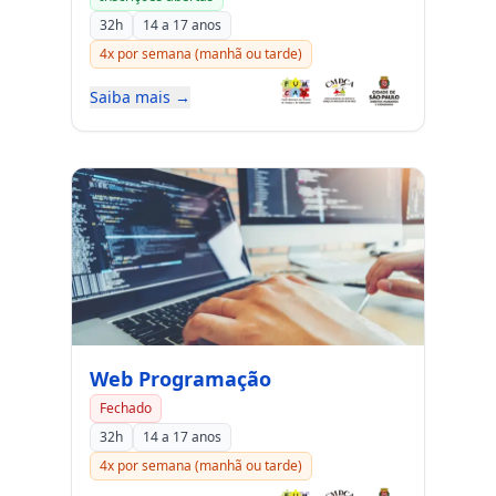
32h
14 a 17 anos
4x por semana (manhã ou tarde)
Saiba mais →
Web Programação
Fechado
32h
14 a 17 anos
4x por semana (manhã ou tarde)