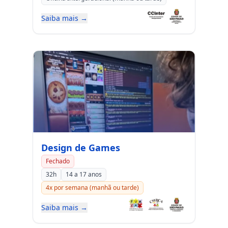
Saiba mais →
Design de Games
Fechado
32h
14 a 17 anos
4x por semana (manhã ou tarde)
Saiba mais →