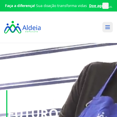
Faça a diferença!
Sua doação transforma vidas
Doe agora →
DOE
FUTURO